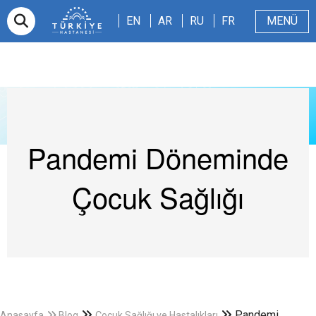
EN
AR
RU
FR
EN
AR
RU
FR
MENÜ
E-randevu
Hakkımızda
Hasta ve Refakatçi
Dergi
Sağlıklı Blog
Videolar
Pandemi Döneminde
Çocuk Sağlığı
Pandemi
Anasayfa
Blog
Çocuk Sağlığı ve Hastalıkları