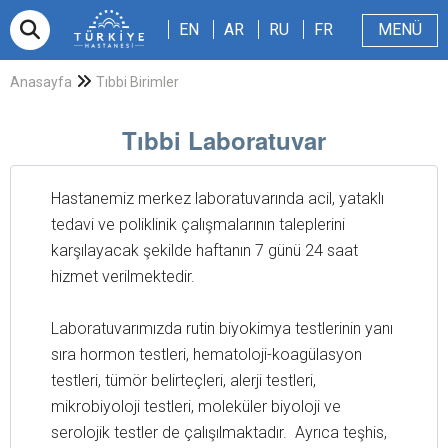
EN
AR
RU
FR
EN
AR
RU
FR
MENÜ
E-randevu
Hakkımızda
Hasta ve Refakatçi
Dergi
Sağlıklı Blog
Videolar
Anasayfa
Tıbbi Birimler
Tıbbi Laboratuvar
Hastanemiz merkez laboratuvarında acil, yataklı
tedavi ve poliklinik çalışmalarının taleplerini
karşılayacak şekilde haftanın 7 günü 24 saat
hizmet verilmektedir.
Laboratuvarımızda rutin biyokimya testlerinin yanı
sıra hormon testleri, hematoloji-koagülasyon
testleri, tümör belirteçleri, alerji testleri,
mikrobiyoloji testleri, moleküler biyoloji ve
serolojik testler de çalışılmaktadır. Ayrıca teşhis,