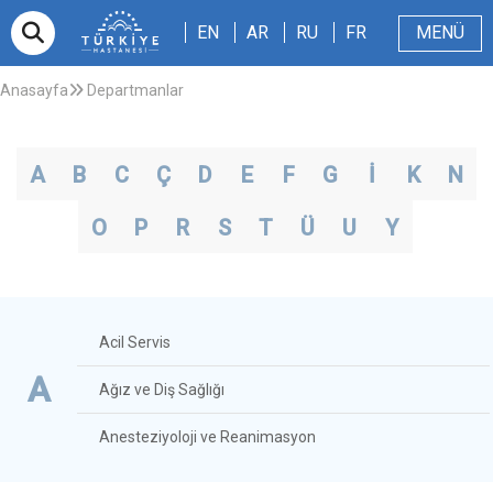
EN
AR
RU
FR
EN
AR
RU
FR
MENÜ
E-randevu
Hakkımızda
Hasta ve Refakatçi
Dergi
Sağlıklı Blog
Videolar
Anasayfa
Departmanlar
A
B
C
Ç
D
E
F
G
İ
K
N
O
P
R
S
T
Ü
U
Y
Acil Servis
A
Ağız ve Diş Sağlığı
Anesteziyoloji ve Reanimasyon