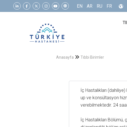
EN
AR
RU
FR
TI
Anasayfa
Tıbbi Birimler
İç Hastalıkları (dahiliye
up ve konsültasyon hizme
verebilmektedir. 24 saa
İç Hastalıkları Bölümü, 