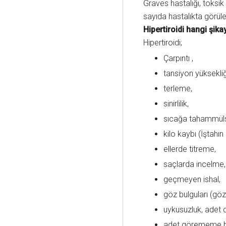
Graves hastalığı, toksik
sayıda hastalıkta görüleb
Hipertiroidi hangi şika
Hipertiroidi;
Çarpıntı ,
tansiyon yüksekliğ
terleme,
sinirlilik,
sıcağa tahammüls
kilo kaybı (İştahı
ellerde titreme,
saçlarda incelme,
geçmeyen ishal,
göz bulguları (gö
uykusuzluk, adet d
adet görememe beli