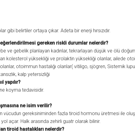
ar gibi belirtiler ortaya çıkar. Adeta bir enerji hırsızıdır.
değerlendirilmesi gereken riskli durumlar nelerdir?
ebe ve gebelik planlayan kadınlar, tekrarlayan düşük ve ölü doğum 
n kolesterol yüksekliği ve prolaktin yüksekliği olanlar, ailede otoi
 olanlar, otoimmun hastalığı olanlar( vitiligo, sjögren, Sistemik l
ansızlık, kalp yetersizliği
ıl yapılır?
ine koyma tedavisidir.
lışmasına ne isim verilir?
inin vücudun gereksiniminden fazla tiroid hormonu üretmesi ile oluş
 yol açar. Halk arasında zehirli guatr olarak bilinir.
an tiroid hastalıkları nelerdir?