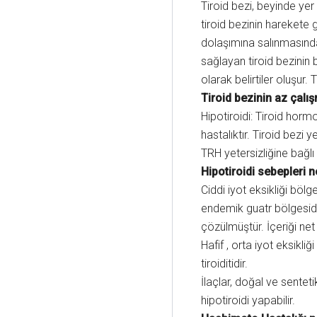
Tiroid bezi, beyinde ye
tiroid bezinin harekete g
dolaşımına salınmasında
sağlayan tiroid bezinin
olarak belirtiler oluşur. 
Tiroid bezinin az çalı
Hipotiroidi: Tiroid horm
hastalıktır. Tiroid bezi
TRH yetersizliğine bağlı t
Hipotiroidi sebepleri n
Ciddi iyot eksikliği bölg
endemik guatr bölgesidi
çözülmüştür. İçeriği net
Hafif , orta iyot eksikl
tiroiditidir.
İlaçlar, doğal ve sentet
hipotiroidi yapabilir.