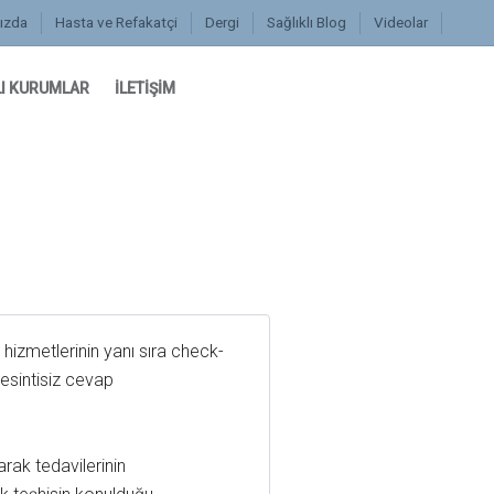
ızda
Hasta ve Refakatçi
Dergi
Sağlıklı Blog
Videolar
I KURUMLAR
İLETİŞİM
i hizmetlerinin yanı sıra check-
kesintisiz cevap
.
arak tedavilerinin