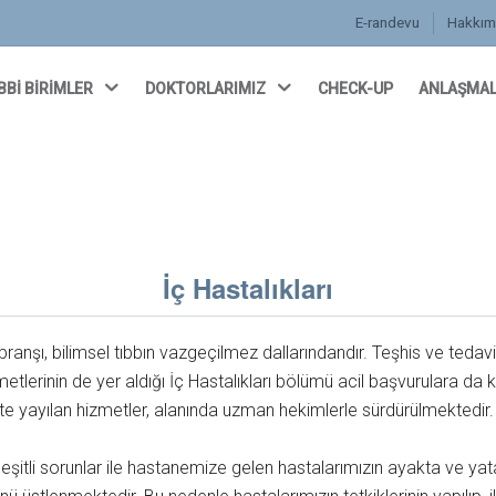
E-randevu
Hakkım
BBİ BİRİMLER
DOKTORLARIMIZ
CHECK-UP
ANLAŞMAL
İç Hastalıkları
) branşı, bilimsel tıbbın vazgeçilmez dallarındandır. Teşhis ve tedav
tlerinin de yer aldığı İç Hastalıkları bölümü acil başvurulara da 
te yayılan hizmetler, alanında uzman hekimlerle sürdürülmektedir
çeşitli sorunlar ile hastanemize gelen hastalarımızın ayakta ve yat