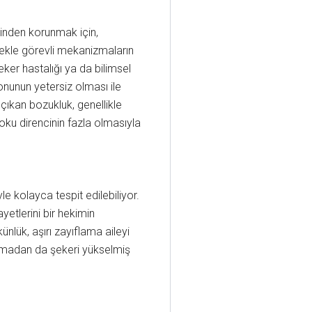
rinden korunmak için,
ekle görevli mekanizmaların
ker hastalığı ya da bilimsel
nunun yetersiz olması ile
a çıkan bozukluk, genellikle
oku direncinin fazla olmasıyla
e kolayca tespit edilebiliyor.
kayetlerini bir hekimin
nlük, aşırı zayıflama aileyi
 olmadan da şekeri yükselmiş