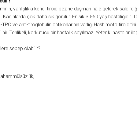
edir?
minin, yanlışlıkla kendi tiroid bezine düşman hale gelerek saldırdığ
. Kadınlarda çok daha sık görülür. En sık 30-50 yaş hastalığıdır. 
nti-TPO ve anti-tiroglobulin antikorlarının varlığı Hashimoto tiroidi
linir. Tehlikeli, korkutucu bir hastalık sayılmaz. Yeter ki hastalar ilaç
tlere sebep olabilir?
tahammülsüzlük,