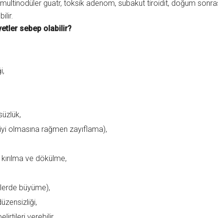
 multinodüler guatr, toksik adenom, subakut tiroidit, doğum sonrası t
ilir.
yetler sebep olabilir?
i,
üzlük,
n iyi olmasına rağmen zayıflama),
 kırılma ve dökülme,
zlerde büyüme),
üzensizliği,
rtileri verebilir.