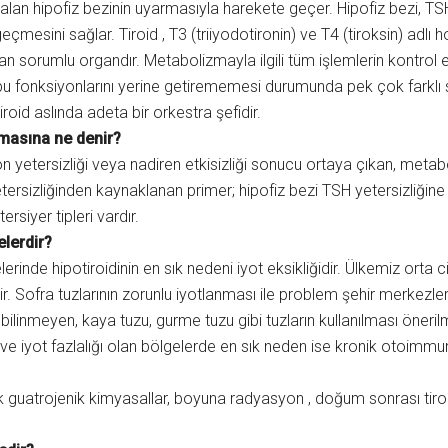
r alan hipofiz bezinin uyarmasıyla harekete geçer. Hipofiz bezi, T
eçmesini sağlar. Tiroid , T3 (triiyodotironin) ve T4 (tiroksin) adlı
n sorumlu organdır. Metabolizmayla ilgili tüm işlemlerin kontrol e
 bu fonksiyonlarını yerine getirememesi durumunda pek çok farklı 
Tiroid aslında adeta bir orkestra şefidir.
şmasına ne denir?
on yetersizliği veya nadiren etkisizliği sonucu ortaya çıkan, metab
 yetersizliğinden kaynaklanan primer; hipofiz bezi TSH yetersizliğ
ersiyer tipleri vardır.
elerdir?
elerinde hipotiroidinin en sık nedeni iyot eksikliğidir. Ülkemiz orta 
r. Sofra tuzlarının zorunlu iyotlanması ile problem şehir merkezl
 bilinmeyen, kaya tuzu, gurme tuzu gibi tuzların kullanılması öneri
iği ve iyot fazlalığı olan bölgelerde en sık neden ise kronik otoimm
ik guatrojenik kimyasallar, boyuna radyasyon , doğum sonrası tiroidi