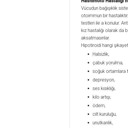
Hashimoto Hastalığı n
Vücudun bağışıklık siste
otoimmun bir hastalıktır
testleri ile a konulur. A
kız hastalığı olarak da bi
aksatmasınlar.
Hipotiroidi hangi şikaye
Halsizlik,
çabuk yorulma,
soğuk ortamlara 
depresyon,
ses kısıklığı,
kilo artışı,
ödem,
cilt kuruluğu,
unutkanlık,