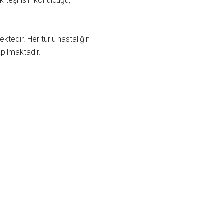
lk teşhisin konulduğu,
tedir. Her türlü hastalığın
apılmaktadır.