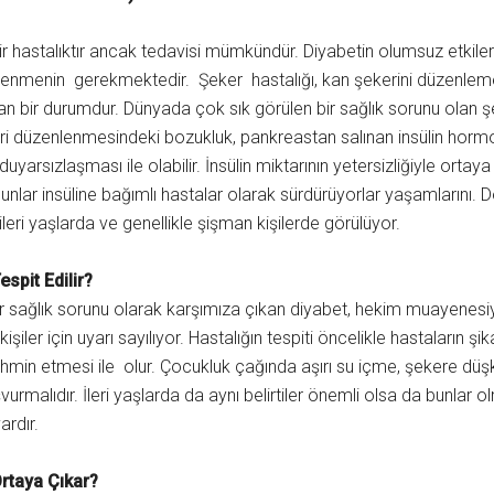
bir hastalıktır ancak tedavisi mümkündür. Diyabetin olumsuz etkile
enmenin gerekmektedir. Şeker hastalığı, kan şekerini düzenlem
an bir durumdur. Dünyada çok sık görülen bir sağlık sorunu olan şe
ri düzenlenmesindeki bozukluk, pankreastan salınan insülin hormo
duyarsızlaşması ile olabilir. İnsülin miktarının yetersizliğiyle ortay
nlar insüline bağımlı hastalar olarak sürdürüyorlar yaşamlarını. D
leri yaşlarda ve genellikle şişman kişilerde görülüyor.
espit Edilir?
r sağlık sorunu olarak karşımıza çıkan diyabet, hekim muayenesiyl
 kişiler için uyarı sayılıyor. Hastalığın tespiti öncelikle hastaların şi
hmin etmesi ile olur. Çocukluk çağında aşırı su içme, şekere düşkü
urmalıdır. İleri yaşlarda da aynı belirtiler önemli olsa da bunlar
ardır.
Ortaya Çıkar?