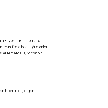
hikayesi ,tiroid cerrahisi
mmun tiroid hastalığı olanlar,
upus eritematozus, romatoid
an hipertiroidi, organ