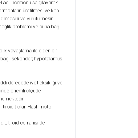
SH adlı hormonu salgılayarak
 hormonların üretilmesi ve kan
dilmesini ve yürütülmesini
sağlık problemi ve buna bağlı
olik yavaşlama ile giden bir
ine bağlı sekonder; hypotalamus
ciddi derecede iyot eksikliği ve
erinde önemli ölçüde
lmemektedir.
un tiroidit olan Hashimoto
t, tiroid cerrahisi de