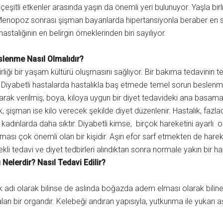
çeşitli etkenler arasında yaşın da önemli yeri bulunuyor. Yaşla birl
. Menopoz sonrası şişman bayanlarda hipertansiyonla beraber en sı
stalığının en belirgin örneklerinden biri sayılıyor.
slenme Nasıl Olmalıdır?
lirliği bir yaşam kültürü oluşmasını sağlıyor. Bir bakıma tedavinin 
Diyabetli hastalarda hastalıkla baş etmede temel sorun beslenmedi
arak verilmiş, boya, kiloya uygun bir diyet tedavideki ana basamak
ak, şişman ise kilo verecek şekilde diyet düzenlenir. Hastalık, fa
kadınlarda daha sıktır. Diyabetli kimse, birçok hareketini ayarlı 
yması çok önemli olan bir kişidir. Aşırı efor sarf etmekten de har
ekli tedavi ve diyet tedbirleri alındıktan sonra normale yakın bi
ı Nelerdir? Nasıl Tedavi Edilir?
talık adı olarak bilinse de aslında boğazda adem elması olarak bilin
an bir organdır. Kelebeği andıran yapısıyla, yutkunma ile yukarı a