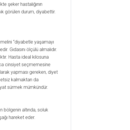
ikte şeker hastalığının
k görülen durum, diyabettir.
temelini “diyabetle yaşamayı
r. Gıdasını ölçülü almalıdır.
tır. Hasta ideal kilosuna
zlaca cinsiyet seçmemesine
olarak yapması gereken, diyet
eketsiz kalmaktan da
r hayat sürmek mümkündür.
en bölgenin altında, soluk
şağı hareket eder.