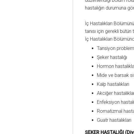
düzenlendiği bölüm rolün
hastalığın durumuna göre
İç Hastalıkları Bölümünü
tanısı için gerekli bütün
İç Hastalıkları Bölümünde
Tansiyon problem
Şeker hastalığı
Hormon hastalıkla
Mide ve barsak si
Kalp hastalıkları
Akciğer hastalıkla
Enfeksiyon hastalı
Romatizmal hasta
Guatr hastalıkları
ŞEKER HASTALIĞI (Diy