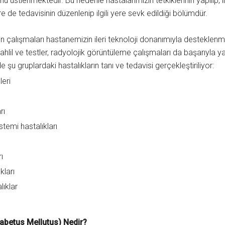
ü üstlenmektedir. Bu nedenle hastalarımızın tetkiklerinin yapılıp, i
 de tedavisinin düzenlenip ilgili yere sevk edildiği bölümdür.
n çalışmaları hastanemizin ileri teknoloji donanımıyla desteklenmek
 tahlil ve testler, radyolojik görüntüleme çalışmaları da başarıyla y
 şu gruplardaki hastalıkların tanı ve tedavisi gerçekleştiriliyor:
leri
rı
stemi hastalıkları
rı
kları
lıklar
abetus Mellutus) Nedir?