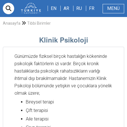
EN
AR
RU
FR
EN
AR
RU
FR
MENÜ
E-randevu
Hakkımızda
Hasta ve Refakatçi
Dergi
Sağlıklı Blog
Videolar
Anasayfa
Tıbbi Birimler
Klinik Psikoloji
Günümüzde fiziksel birçok hastalığın kökeninde
psikolojik faktörlerin izi vardır. Birçok kronik
hastalıklarda psikolojik rahatsızlıkların varlığı
ihtimal dışı bırakılmamalıdır. Hastanemizin Klinik
Psikoloji bölümünde yetişkin ve çocuklara yönelik
olmak üzere;
Bireysel terapi
Çift terapisi
Aile terapisi