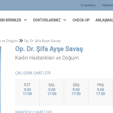
E-randevu
Hakkım
BBİ BİRİMLER
DOKTORLARIMIZ
CHECK-UP
ANLAŞMAL
arı ve Doğum
Op. Dr. Şifa Ayşe Savaş
Op. Dr. Şifa Ayşe Savaş
Kadın Hastalıkları ve Doğum
ÇALIŞMA SAATLERI
PZT
SAL
ÇRŞ
PRŞ
9:00
9:00
9:00
9:00
17:00
17:00
17:00
17:00
RANDEVU SAATLERI