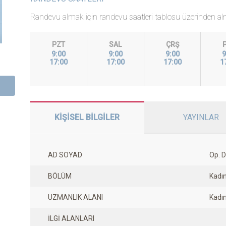
Randevu almak için randevu saatleri tablosu üzerinden alma
PZT
SAL
ÇRŞ
9:00
9:00
9:00
9
17:00
17:00
17:00
1
KİŞİSEL BİLGİLER
YAYINLAR
AD SOYAD
Op. D
BÖLÜM
Kadın
UZMANLIK ALANI
Kadın
İLGİ ALANLARI