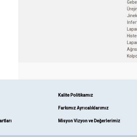
Gebe
Üreji
Jinek
İnfert
Lapa
Histe
Lapa
Ağrı
Kalite Politikamız
Farkımız Ayrıcalıklarımız
rtları
Misyon Vizyon ve Değerlerimiz