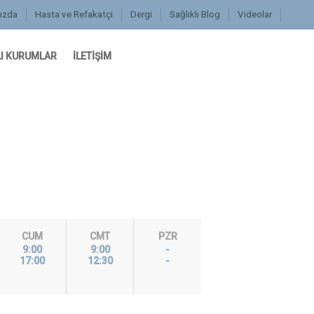
ızda
Hasta ve Refakatçi
Dergi
Sağlıklı Blog
Videolar
I KURUMLAR
İLETİŞİM
CUM
CMT
PZR
9:00
9:00
-
17:00
12:30
-