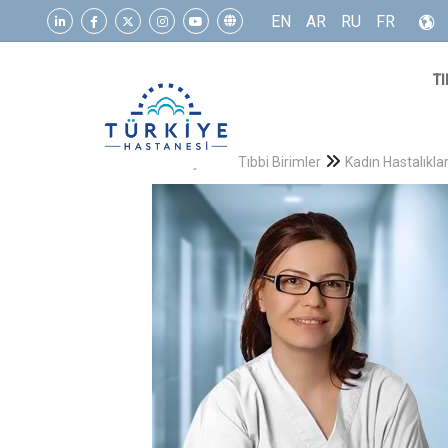
EN
AR
RU
FR
TI
Anasayfa
Tıbbi Birimler
Kadın Hastalıkl