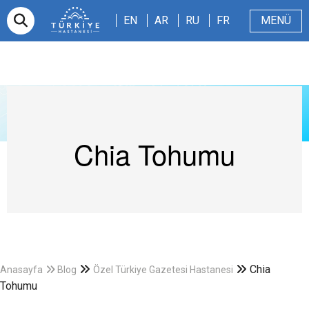
EN
AR
RU
FR
EN
AR
RU
FR
MENÜ
E-randevu
Hakkımızda
Hasta ve Refakatçi
Dergi
Sağlıklı Blog
Videolar
Chia Tohumu
Chia
Anasayfa
Blog
Özel Türkiye Gazetesi Hastanesi
Tohumu