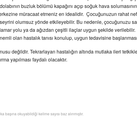
zdolabının buzluk bölümü kapağını açıp soğuk hava solumasının
merkezine müracaat etmeniz en idealidir. Çocuğunuzun rahat ne
 seyrini olumsuz yönde etkileyebilir. Bu nedenle, çocuğunuzu s
ar yolu ya da ağızdan çeşitli ilaçlar uygun şekilde verilebilir. S
Önemli olan hastalık tanısı konulup, uygun tedavisine başlanması
 değildir. Tekrarlayan hastalığın altında mutlaka ileri tetkikler
rma yapılması faydalı olacaktır.
a başına okuyabildiği kelime sayısı baz alınmıştır.