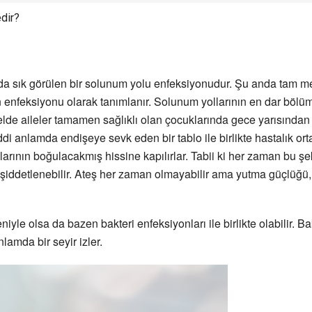
dir?
nda sık görülen bir solunum yolu enfeksiyonudur. Şu anda tam me
n enfeksiyonu olarak tanımlanır. Solunum yollarının en dar bölü
lde aileler tamamen sağlıklı olan çocuklarında gece yarısından
iddi anlamda endişeye sevk eden bir tablo ile birlikte hastalık orta
arının boğulacakmış hissine kapılırlar. Tabii ki her zaman bu şek
k şiddetlenebilir. Ateş her zaman olmayabilir ama yutma güçlüğü, s
niyle olsa da bazen bakteri enfeksiyonları ile birlikte olabilir. 
amda bir seyir izler.