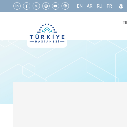
EN
AR
RU
FR
TI