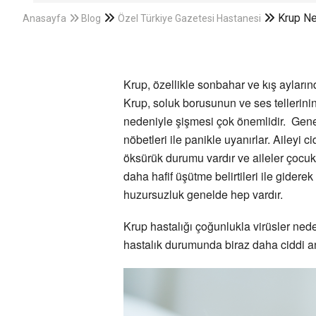
Krup Ne
Anasayfa
Blog
Özel Türkiye Gazetesi Hastanesi
Krup, özellikle sonbahar ve kış ayları
Krup, soluk borusunun ve ses tellerini
nedeniyle şişmesi çok önemlidir. Gene
nöbetleri ile panikle uyanırlar. Aileyi c
öksürük durumu vardır ve aileler çocukl
daha hafif üşütme belirtileri ile gidere
huzursuzluk genelde hep vardır.
Krup hastalığı çoğunlukla virüsler nede
hastalık durumunda biraz daha ciddi anl