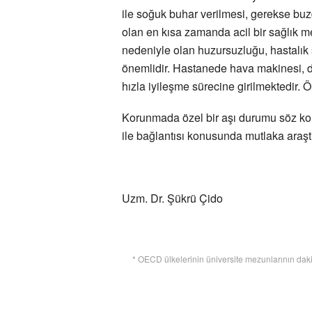
ile soğuk buhar verilmesi, gerekse bu
olan en kısa zamanda acil bir sağlık 
nedeniyle olan huzursuzluğu, hastalık
önemlidir. Hastanede hava makinesi, dam
hızla iyileşme sürecine girilmektedir. 
Korunmada özel bir aşı durumu söz konusu
ile bağlantısı konusunda mutlaka araştı
Uzm. Dr. Şükrü Çido
* OECD ülkelerinin üniversite mezunlarının dakik