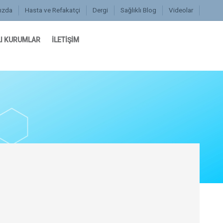
ızda
Hasta ve Refakatçi
Dergi
Sağlıklı Blog
Videolar
I KURUMLAR
İLETİŞİM