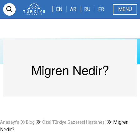
EN
AR
RU
FR
EN
AR
RU
FR
MENÜ
E-randevu
Hakkımızda
Hasta ve Refakatçi
Dergi
Sağlıklı Blog
Videolar
Migren Nedir?
Migren
Anasayfa
Blog
Özel Türkiye Gazetesi Hastanesi
Nedir?