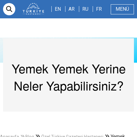
EN
AR
RU
FR
EN
AR
RU
FR
MENÜ
E-randevu
Hakkımızda
Hasta ve Refakatçi
Dergi
Sağlıklı Blog
Videolar
Yemek Yemek Yerine
Neler Yapabilirsiniz?
Yemek
Anasayfa
Blog
Özel Türkiye Gazetesi Hastanesi