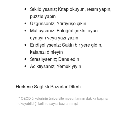
Sıkıldıysanız; Kitap okuyun, resim yapın,
puzzle yapın
Üzgünseniz; Yürüyüşe çıkın
Mutluysanız; Fotoğraf çekin, oyun
oynayın veya yazı yazın
Endişeliyseniz; Sakin bir yere gidin,
kafanızı dinleyin
Stresliyseniz; Dans edin
Acıktıysanız; Yemek yiyin
Herkese Sağlıklı Pazarlar Dileriz
* OECD ülkelerinin üniversite mezunlarının dakika başına
okuyabildiği kelime sayısı baz alınmıştır.