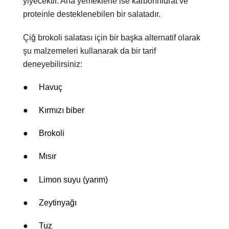
yiyecektir. Ana yemeklerle ise karbonhidrat ve
proteinle desteklenebilen bir salatadır.
Çiğ brokoli salatası için bir başka alternatif olarak
şu malzemeleri kullanarak da bir tarif
deneyebilirsiniz:
●
Havuç
●
Kırmızı biber
●
Brokoli
●
Mısır
●
Limon suyu (yarım)
●
Zeytinyağı
●
Tuz