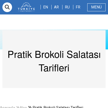
EN
AR
RU
FR
EN
AR
RU
FR
MENÜ
E-randevu
Hakkımızda
Hasta ve Refakatçi
Dergi
Sağlıklı Blog
Videolar
Pratik Brokoli Salatası
Tarifleri
Pratik Brokoli Salatası Tarifleri
Anasayfa
Blog