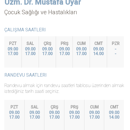
Uzm. Dr. Mustafa Uyar
Çocuk Sağlığı ve Hastalıkları
ÇALIŞMA SAATLERI
PZT
SAL
ÇRŞ
PRŞ
CUM
CMT
PZR
09.00
09.00
09.00
09.00
09.00
09.00
-
17.00
17.00
17.00
17.00
17.00
14.00
-
RANDEVU SAATLERI
Randevu almak için randevu saatleri tablosu üzerinden almak
istediğiniz tarih saati seçiniz.
PZT
SAL
ÇRŞ
PRŞ
CUM
CMT
09.00
09.00
09.00
09.00
09.00
09.00
17.00
17.00
17.00
17.00
17.00
14.00