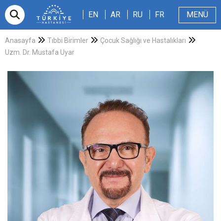
EN
AR
RU
FR
EN
AR
RU
FR
MENÜ
E-randevu
Hakkımızda
Hasta ve Refakatçi
Dergi
Sağlıklı Blog
Videolar
Anasayfa
Tıbbi Birimler
Çocuk Sağlığı ve Hastalıkları
Uzm. Dr. Mustafa Uyar