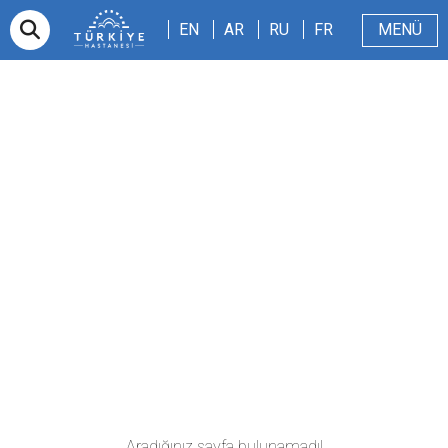
EN
AR
RU
FR
EN
AR
RU
FR
MENÜ
E-randevu
Hakkımızda
Hasta ve Refakatçi
Dergi
Sağlıklı Blog
Videolar
Aradığınız sayfa bulunamadı!