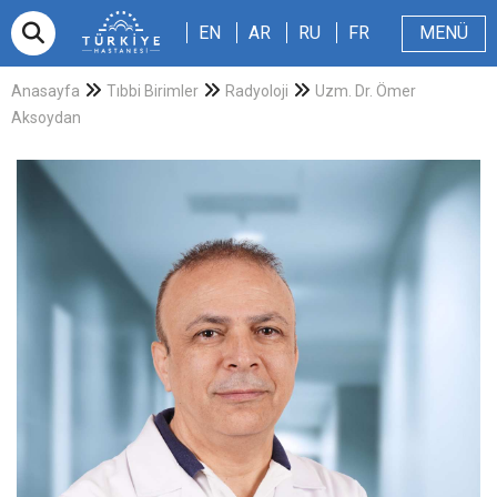
EN
AR
RU
FR
EN
AR
RU
FR
MENÜ
E-randevu
Hakkımızda
Hasta ve Refakatçi
Dergi
Sağlıklı Blog
Videolar
Anasayfa
Tıbbi Birimler
Radyoloji
Uzm. Dr. Ömer
Aksoydan