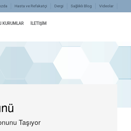
ızda
Hasta ve Refakatçi
Dergi
Sağlıklı Blog
Videolar
I KURUMLAR
İLETİŞİM
ünü
yonunu Taşıyor