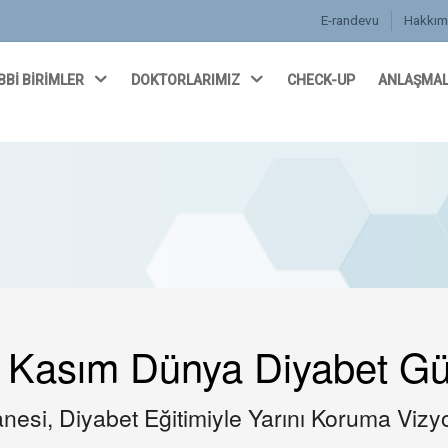
E-randevu
Hakkım
BBİ BİRİMLER
DOKTORLARIMIZ
CHECK-UP
ANLAŞMAL
 Kasım Dünya Diyabet G
nesi, Diyabet Eğitimiyle Yarını Koruma Viz