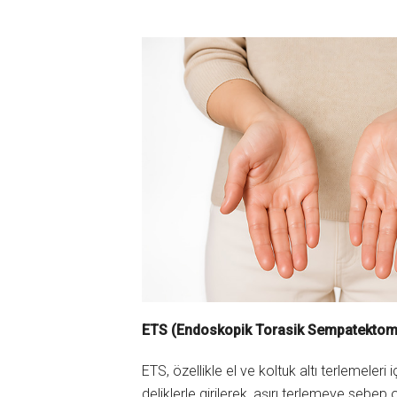
ETS (Endoskopik Torasik Sempatektomi
ETS, özellikle el ve koltuk altı terlemeleri 
deliklerle girilerek, aşırı terlemeye sebep 