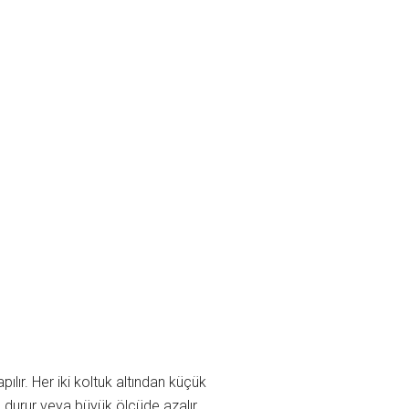
pılır. Her iki koltuk altından küçük
me durur veya büyük ölçüde azalır.