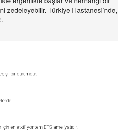
ikle ergenlikte başlar ve herhangi bir
ni zedeleyebilir. Türkiye Hastanesi’nde,
.
çişli bir durumdur.
lerdir.
m için en etkili yöntem ETS ameliyatıdır.