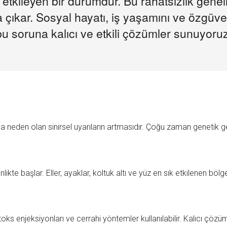
tkileyen bir durumdur. Bu rahatsızlık genell
 çıkar. Sosyal hayatı, iş yaşamını ve özgüve
bu soruna kalıcı ve etkili çözümler sunuyoruz
a neden olan sinirsel uyarıların artmasıdır. Çoğu zaman genetik ge
ikte başlar. Eller, ayaklar, koltuk altı ve yüz en sık etkilenen bölge
toks enjeksiyonları ve cerrahi yöntemler kullanılabilir. Kalıcı çözü