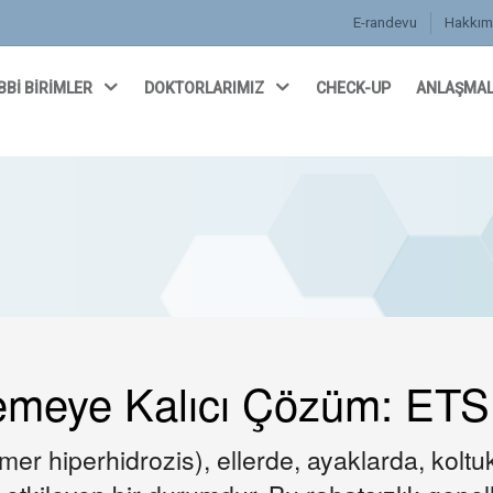
E-randevu
Hakkım
BBİ BİRİMLER
DOKTORLARIMIZ
CHECK-UP
ANLAŞMAL
lemeye Kalıcı Çözüm: ETS
rimer hiperhidrozis), ellerde, ayaklarda, kol