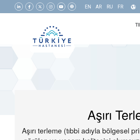
EN
AR
RU
FR
TI
Aşırı Ter
Aşırı terleme (tıbbi adıyla bölgesel p