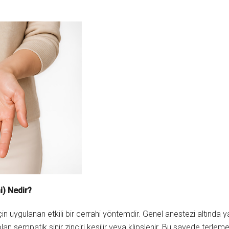
) Nedir?
için uygulanan etkili bir cerrahi yöntemdir. Genel anestezi altında ya
olan sempatik sinir zinciri kesilir veya klipslenir. Bu sayede terle