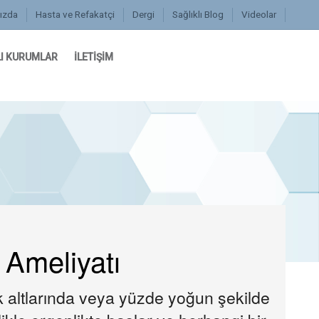
ızda
Hasta ve Refakatçi
Dergi
Sağlıklı Blog
Videolar
I KURUMLAR
İLETİŞİM
 Ameliyatı
tuk altlarında veya yüzde yoğun şekilde