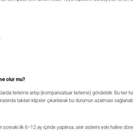
r
eme olur mu?
larda terleme artışı (kompansatuar terleme) görülebilir. Bu her has
rasında takılan klipsler çıkarılarak bu durumun azalması sağlanabil
n sonraki ilk 6–12 ay içinde yapılırsa, sinir sistemi eski haline dö