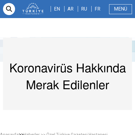
EN
AR
RU
FR
EN
AR
RU
FR
MENÜ
E-randevu
Hakkımızda
Hasta ve Refakatçi
Dergi
Sağlıklı Blog
Videolar
Koronavirüs Hakkında
Merak Edilenler
>>
Anasayfa
Haberler >> Özel Türkiye Gazetesi Hastanesi