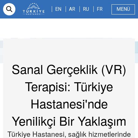
EN
AR
RU
FR
EN
AR
RU
FR
MENÜ
E-randevu
Hakkımızda
Hasta ve Refakatçi
Dergi
Sağlıklı Blog
Videolar
Sanal Gerçeklik (VR)
Terapisi: Türkiye
Hastanesi'nde
Yenilikçi Bir Yaklaşım
Türkiye Hastanesi, sağlık hizmetlerinde