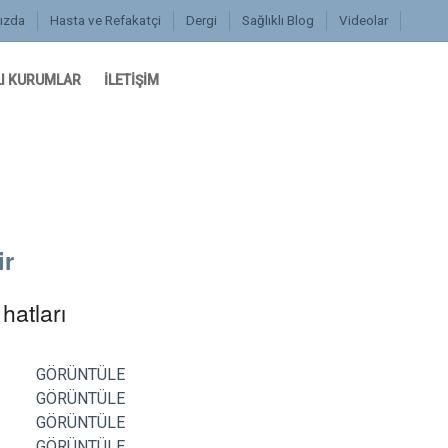
ızda
Hasta ve Refakatçi
Dergi
Sağlıklı Blog
Videolar
I KURUMLAR
İLETİŞİM
ir
hatları
GÖRÜNTÜLE
GÖRÜNTÜLE
GÖRÜNTÜLE
GÖRÜNTÜLE