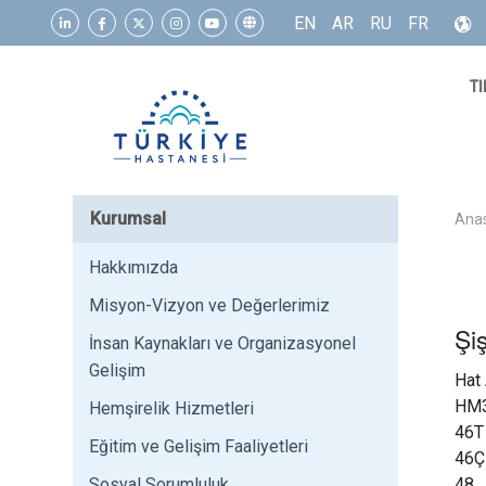
EN
AR
RU
FR
TI
Kurumsal
Ana
Hakkımızda
Misyon-Vizyon ve Değerlerimiz
Şi
İnsan Kaynakları ve Organizasyonel
Gelişim
Hat
HM
Hemşirelik Hizmetleri
46T
Eğitim ve Gelişim Faaliyetleri
46Ç
Sosyal Sorumluluk
48