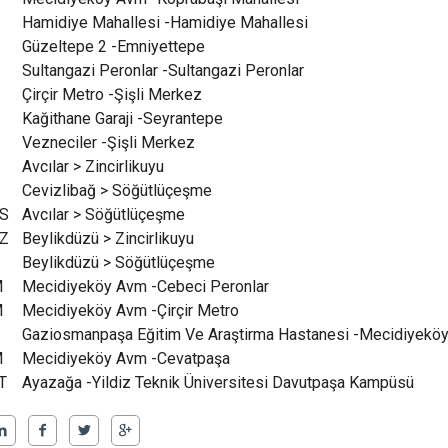
H
Hamidiye Mahallesi -Hamidiye Mahallesi
N
Güzeltepe 2 -Emniyettepe
Sultangazi Peronlar -Sultangazi Peronlar
Çirçir Metro -Şişli Merkez
Kağithane Garaji -Seyrantepe
Vezneciler -Şişli Merkez
Avcılar > Zincirlikuyu
Cevizlibağ > Söğütlüçeşme
S
Avcılar > Söğütlüçeşme
Z
Beylikdüzü > Zincirlikuyu
Beylikdüzü > Söğütlüçeşme
M
Mecidiyeköy Avm -Cebeci Peronlar
M
Mecidiyeköy Avm -Çirçir Metro
Gaziosmanpaşa Eğitim Ve Araştirma Hastanesi -Mecidiyekö
M
Mecidiyeköy Avm -Cevatpaşa
T
Ayazağa -Yildiz Teknik Üniversitesi Davutpaşa Kampüsü