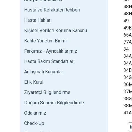
48
Hasta ve Refakatçi Rehberi
48
Hasta Hakları
49
49B
Kişisel Verileri Koruma Kanunu
65A
Kalite Yönetim Birimi
77A
34
Farkımız - Ayrıcalıklarımız
34A
Hasta Bakım Standartları
34A
34B
Anlaşmalı Kurumlar
34G
Etik Kurul
36
37
Ziyaretçi Bilgilendirme
38G
Doğum Sonrası Bilgilendirme
38
41A
Odalarımız
Check-Up