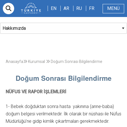
EN
AR
RU
FR
EN
AR
RU
FR
MENÜ
E-randevu
Hakkımızda
Hasta ve Refakatçi
Dergi
Sağlıklı Blog
Videolar
Anasayfa
Kurumsal
Doğum Sonrası Bilgilendirme
Doğum Sonrası Bilgilendirme
NÜFUS VE RAPOR İŞLEMLERİ
1- Bebek doğduktan sonra hasta yakınına (anne-baba)
doğum belgesi verilmektedir. İlk olarak bir nüshası ile Nüfus
Müdürlüğü’ne gidip kimlik çıkartmaları gerekmektedir.