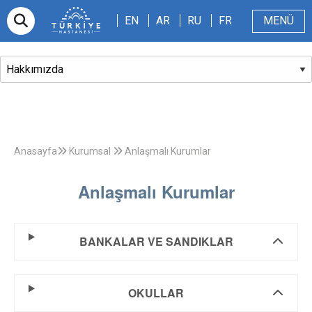
EN
AR
RU
FR
EN
AR
RU
FR
MENÜ
E-randevu
Hakkımızda
Hasta ve Refakatçi
Dergi
Sağlıklı Blog
Videolar
Anasayfa
Kurumsal
Anlaşmalı Kurumlar
Anlaşmalı Kurumlar
BANKALAR VE SANDIKLAR
OKULLAR